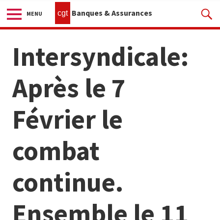
Banques & Assurances
cgt
MENU
Intersyndicale:
Après le 7
Février le
combat
continue.
Ensemble le 11